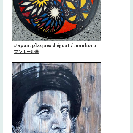
Japon, plaques d'égout / manhôru
マンホール蓋