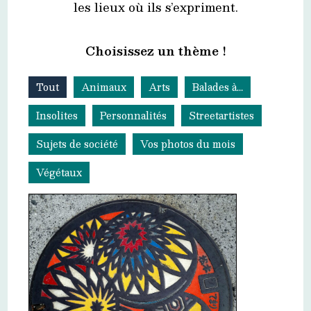
les lieux où ils s’expriment.
Choisissez un thème !
Tout
Animaux
Arts
Balades à...
Insolites
Personnalités
Streetartistes
Sujets de société
Vos photos du mois
Végétaux