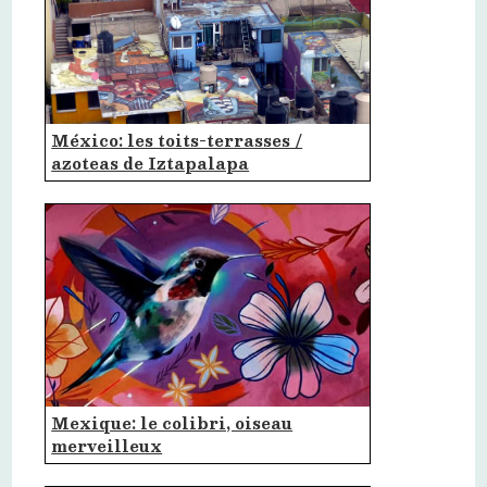
México: les toits-terrasses /
azoteas de Iztapalapa
Mexique: le colibri, oiseau
merveilleux