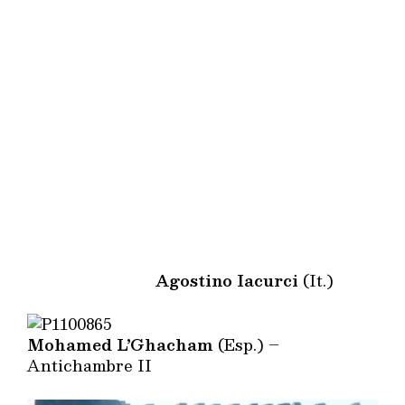
Agostino Iacurci
(It.)
Mohamed L’Ghacham
(Esp.) –
Antichambre II