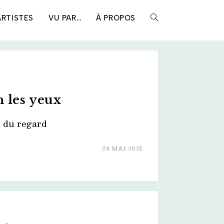
ARTISTES
VU PAR…
À PROPOS
TOGGLE
WEBSITE
SEARCH
n les yeux
ur du regard
28 MAI 2021