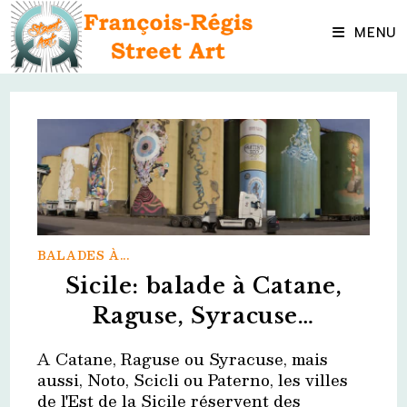
Skip
to
MENU
content
BALADES À...
Sicile: balade à Catane,
Raguse, Syracuse…
A Catane, Raguse ou Syracuse, mais
aussi, Noto, Scicli ou Paterno, les villes
de l'Est de la Sicile réservent des