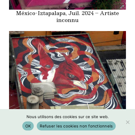
México-Iztapalapa, Juil. 2024 – Artiste
inconnu
México-Iztapalapa, Juil. 2024 – Artiste
Nous utilisons des cookies sur ce site web.
inconnu
OK
Refuser les cookies non fonctionnels