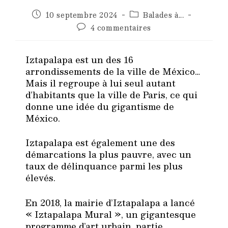
Publication
Post
10 septembre 2024
Balades à...
publiée :
category:
Commentaires
4 commentaires
de
la
publication :
Iztapalapa est un des 16
arrondissements de la ville de México…
Mais il regroupe à lui seul autant
d’habitants que la ville de Paris, ce qui
donne une idée du gigantisme de
México.
Iztapalapa est également une des
démarcations la plus pauvre, avec un
taux de délinquance parmi les plus
élevés.
En 2018, la mairie d’Iztapalapa a lancé
« Iztapalapa Mural », un gigantesque
programme d’art urbain, partie