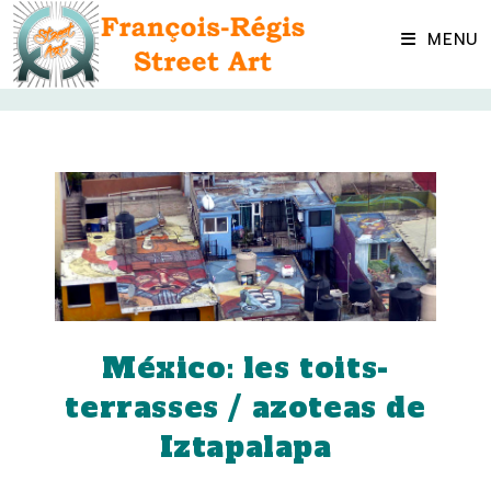
Skip
to
MENU
content
México: les toits-
terrasses / azoteas de
Iztapalapa