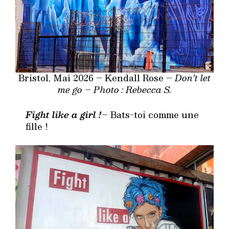
Bristol, Mai 2026 – Kendall Rose –
Don’t let
me go
–
Photo : Rebecca S.
Fight like a girl !
– Bats-toi comme une
fille !