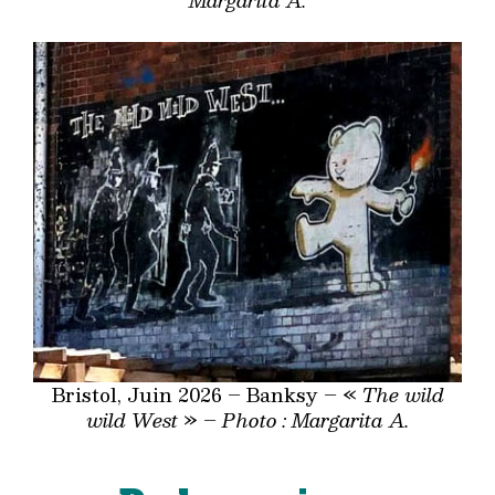
Margarita A.
Bristol, Juin 2026 – Banksy – «
The wild
wild West
» –
Photo : Margarita A.