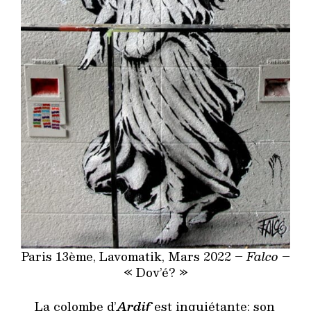
Paris 13ème, Lavomatik, Mars 2022 –
Falco
–
« Dov’é? »
La colombe d’
Ardif
est inquiétante: son