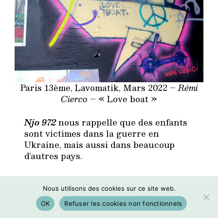
Paris 13ème, Lavomatik, Mars 2022 –
Rémi
Cierco
– « Love boat »
Njo 972
nous rappelle que des enfants
sont victimes dans la guerre en
Ukraine, mais aussi dans beaucoup
d’autres pays.
Le texte est le suivant: «
Bonjour, je suis
une jeune fille sans nom.
Nous utilisons des cookies sur ce site web.
J’ai 7 ans, je vis dans une petite ville
OK
Refuser les cookies non fonctionnels
d’Ukraine.