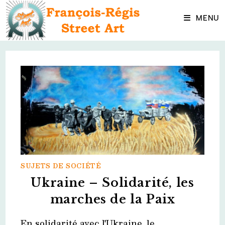
Skip
to
MENU
content
SUJETS DE SOCIÉTÉ
Ukraine – Solidarité, les
marches de la Paix
En solidarité avec l'Ukraine, le