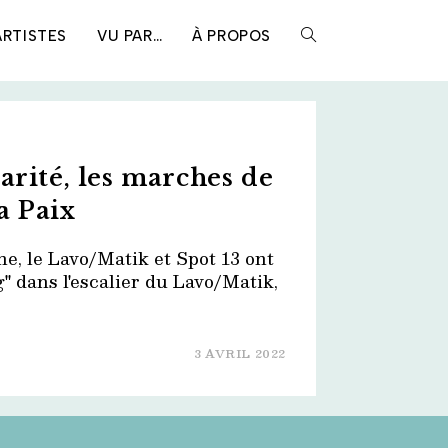
ARTISTES
VU PAR…
À PROPOS
TOGGLE
WEBSITE
arité, les marches de
SEARCH
a Paix
ne, le Lavo/Matik et Spot 13 ont
g" dans l'escalier du Lavo/Matik,
3 AVRIL 2022