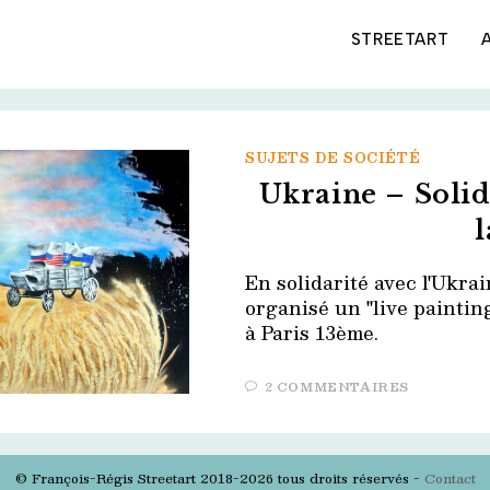
STREETART
SUJETS DE SOCIÉTÉ
Ukraine – Solid
l
En solidarité avec l'Ukrai
organisé un "live paintin
à Paris 13ème.
2 COMMENTAIRES
© François-Régis Streetart 2018-2026 tous droits réservés -
Contact