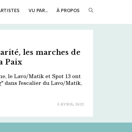
ARTISTES
VU PAR…
À PROPOS
TOGGLE
WEBSITE
arité, les marches de
SEARCH
a Paix
ne, le Lavo/Matik et Spot 13 ont
g" dans l'escalier du Lavo/Matik,
3 AVRIL 2022