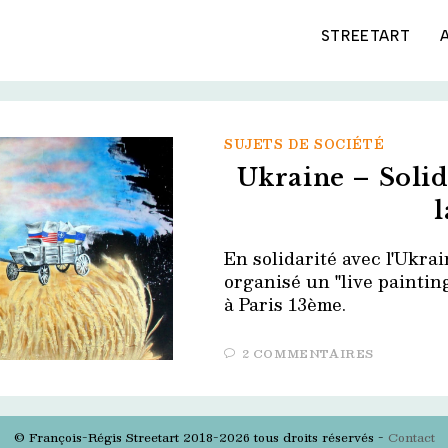
STREETART
SUJETS DE SOCIÉTÉ
Ukraine – Solid
l
En solidarité avec l'Ukrai
organisé un "live paintin
à Paris 13ème.
2 COMMENTAIRES
© François-Régis Streetart 2018-2026 tous droits réservés -
Contact