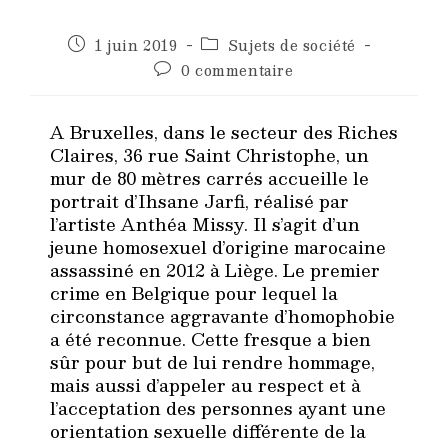
Publication
Post
1 juin 2019
Sujets de société
publiée :
category:
Commentaires
0 commentaire
de
la
publication :
A Bruxelles, dans le secteur des Riches
Claires, 36 rue Saint Christophe, un
mur de 80 mètres carrés accueille le
portrait d’Ihsane Jarfi, réalisé par
l’artiste Anthéa Missy. Il s’agit d’un
jeune homosexuel d’origine marocaine
assassiné en 2012 à Liège. Le premier
crime en Belgique pour lequel la
circonstance aggravante d’homophobie
a été reconnue. Cette fresque a bien
sûr pour but de lui rendre hommage,
mais aussi d’appeler au respect et à
l’acceptation des personnes ayant une
orientation sexuelle différente de la