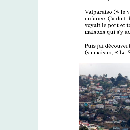
Valparaíso (« le 
enfance. Ça doit 
voyait le port et t
maisons qui s’y a
Puis j’ai découver
(sa maison, « La 