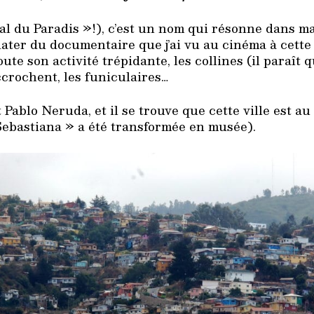
val du Paradis »!), c’est un nom qui résonne dans m
dater du documentaire que j’ai vu au cinéma à cett
oute son activité trépidante, les collines (il paraît qu
ccrochent, les funiculaires…
t Pablo Neruda, et il se trouve que cette ville est au
Sebastiana » a été transformée en musée).