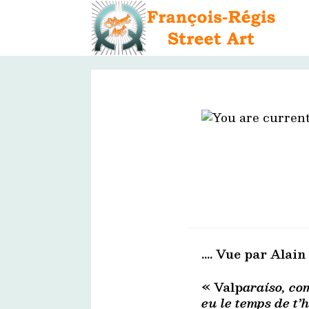
Skip
to
content
…. Vue par Alain 
« Valp
araíso, co
eu le temps de t’h