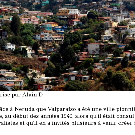
prise par Alain D
grâce à Neruda que Valparaíso a été une ville pionn
e, au début des années 1940, alors qu’il était consul 
listes et qu’il en a invités plusieurs à venir créer 