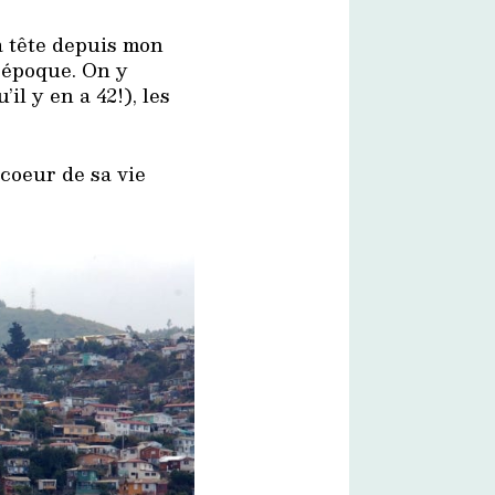
a tête depuis mon
e époque. On y
’il y en a 42!), les
 coeur de sa vie