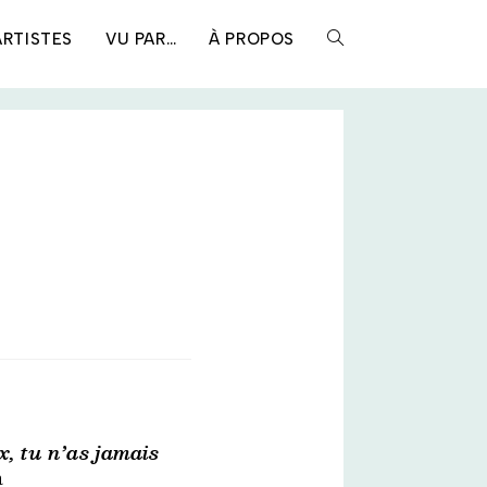
ARTISTES
VU PAR…
À PROPOS
TOGGLE
WEBSITE
SEARCH
, tu n’as jamais
a