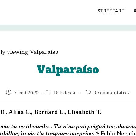
STREETART
Valparaíso
Publication
Post
Commentaires
7 mai 2020
Balades à...
3 commentaires
publiée :
category:
de
la
publication :
D., Alina C., Bernard L., Elisabeth T.
mme tu es absurde… Tu n’as pas peigné tes cheveux
abiller, la vie t’a toujours surprise. »
Pablo Nerud