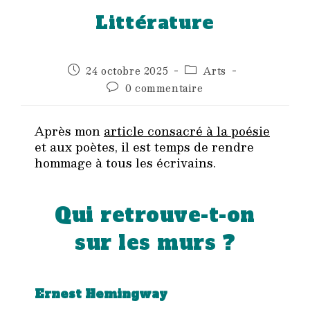
Littérature
Publication
Post
24 octobre 2025
Arts
publiée :
category:
Commentaires
0 commentaire
de
la
publication :
Après mon
article consacré à la poésie
et aux poètes, il est temps de rendre
hommage à tous les écrivains.
Qui retrouve-t-on
sur les murs ?
Ernest Hemingway