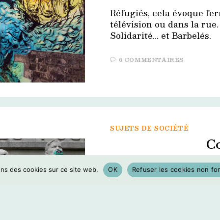
Réfugiés, cela évoque l'er
télévision ou dans la rue
Solidarité... et Barbelés.
6 COMMENTAIRES
SUJETS DE SOCIÉTÉ
C
Le confinement nous a to
ons des cookies sur ce site web.
OK
Refuser les cookies non fo
pendant de longues semai
les manifestations de créa
les modes d'expression.…