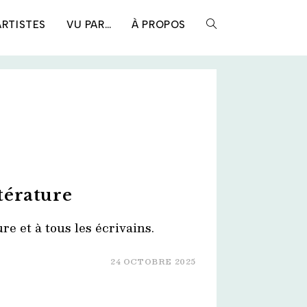
ARTISTES
VU PAR…
À PROPOS
TOGGLE
WEBSITE
SEARCH
térature
re et à tous les écrivains.
24 OCTOBRE 2025