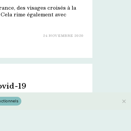
rance, des visages croisés à la
. Cela rime également avec
24 NOVEMBRE 2020
ovid-19
us obligés à rester enfermés
nctionnels
nes. Mais cela n'a pas empêché
tivité dans les rues, avec tous