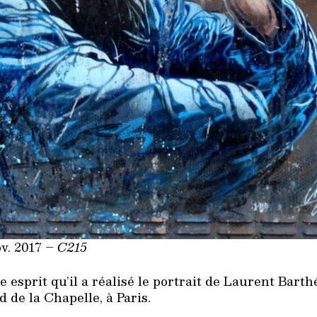
v. 2017 –
C215
e esprit qu’il a réalisé le portrait de Laurent Bart
 de la Chapelle, à Paris.