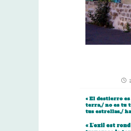
Publ
publ
« El destierro es
terra,/ no es tu t
tus estrellas,/ h
« L’exil est rond