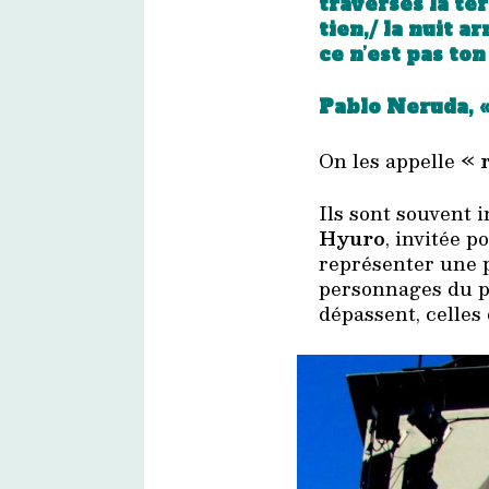
traverses la terr
tien,/ la nuit a
ce n’est pas ton
Pablo Neruda, «
On les appelle «
Ils sont souvent i
Hyuro
, invitée p
représenter une p
personnages du pe
dépassent, celles 