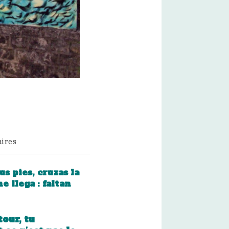
ires
us pies, cruzas la
he llega : faltan
tour, tu