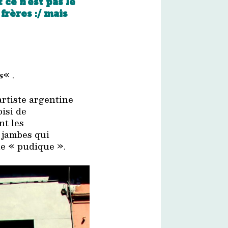
t ce n’est pas le
 frères :/ mais
s
« .
artiste argentine
oisi de
nt les
 jambes qui
ile « pudique ».