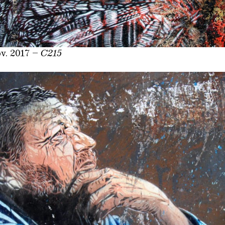
v. 2017 –
C215