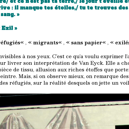
e/ et ce n’est pas ta terre,/ le jour t’éveille e
rrive : il manque tes étoiles,/ tu te trouves des
 sang. »
 Exil »
réfugiés
« , «
migrants
« , «
sans papier
« , «
exilé
nvisibles à nos yeux. C’est ce qu’a voulu exprimer l’
our livrer son interprétation de Van Eyck. Elle a ch
ièce de tissu, allusion aux riches étoffes que porte
intre. Mais, si on observe mieux, on remarque des
des réfugiés, sur la réalité desquels on jette un vo