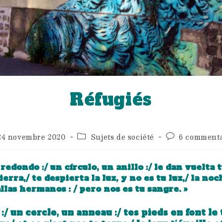
Réfugiés
ication
Post
Commentaires
24 novembre 2020
Sujets de société
6 commenta
iée :
category:
de
la
publication :
 redondo :/ un círculo, un anillo :/ le dan vuelta t
ierra,/ te despierta la luz, y no es tu luz,/ la noc
allas hermanos : / pero nos es tu sangre. »
 :/ un cercle, un anneau :/ tes pieds en font le 