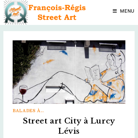
Skip
to
MENU
content
BALADES À...
Street art City à Lurcy
Lévis