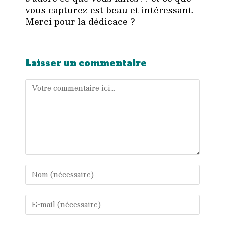
vous capturez est beau et intéressant.
Merci pour la dédicace ?
Laisser un commentaire
Comment
Enter
your
name
or
Enter
username
your
to
email