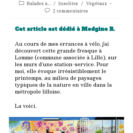
publiée :
Post
Balades à...
/
Insolites
/
Végétaux
category:
Commentaires
2 commentaires
de
la
publication :
Cet article est dédié à Medgine R.
Au cours de mes errances à vélo, j’ai
découvert cette grande fresque à
Lomme (commune associée à Lille), sur
les murs d’une station-service. Pour
moi, elle évoque irrésistiblement le
printemps, au milieu de paysages
typiques de la nature en ville dans la
métropole lilloise.
La voici.