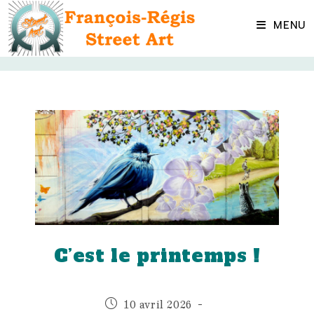
Skip
to
MENU
content
C’est le printemps !
Publication
10 avril 2026