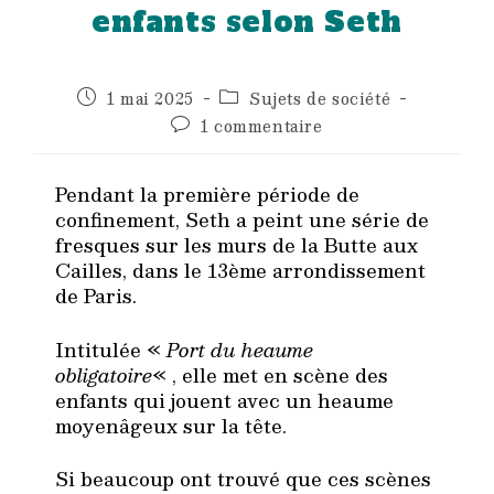
enfants selon Seth
Publication
Post
1 mai 2025
Sujets de société
publiée :
category:
Commentaires
1 commentaire
de
la
publication :
Pendant la première période de
confinement, Seth a peint une série de
fresques sur les murs de la Butte aux
Cailles, dans le 13ème arrondissement
de Paris.
Intitulée «
Port du heaume
obligatoire
« , elle met en scène des
enfants qui jouent avec un heaume
moyenâgeux sur la tête.
Si beaucoup ont trouvé que ces scènes