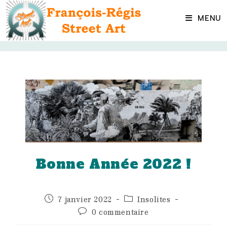
Skip
to
MENU
content
Bonne Année 2022 !
Publication
Post
7 janvier 2022
Insolites
publiée :
category:
Commentaires
0 commentaire
de