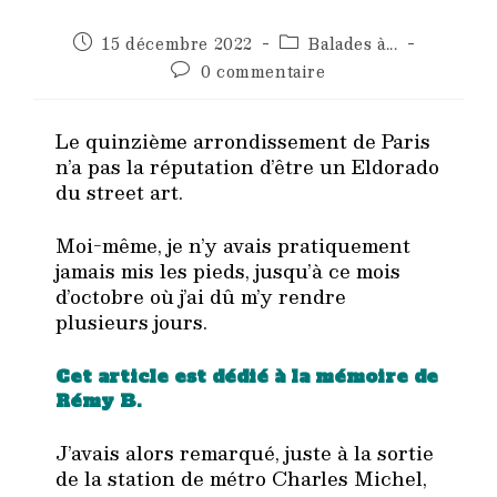
Publication
Post
15 décembre 2022
Balades à...
publiée :
category:
Commentaires
0 commentaire
de
la
publication :
Le quinzième arrondissement de Paris
n’a pas la réputation d’être un Eldorado
du street art.
Moi-même, je n’y avais pratiquement
jamais mis les pieds, jusqu’à ce mois
d’octobre où j’ai dû m’y rendre
plusieurs jours.
Cet article est dédié à la mémoire de
Rémy B.
J’avais alors remarqué, juste à la sortie
de la station de métro Charles Michel,