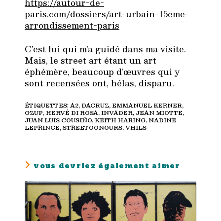
https://autour-de-
paris.com/dossiers/art-urbain-15eme-
arrondissement-paris
C’est lui qui m’a guidé dans ma visite.
Mais, le street art étant un art
éphémère, beaucoup d’œuvres qui y
sont recensées ont, hélas, disparu.
ÉTIQUETTES
:
A2
,
DACRUZ
,
EMMANUEL KERNER
,
GZUP
,
HERVÉ DI ROSA
,
INVADER
,
JEAN MIOTTE
,
JUAN LUIS COUSIÑO
,
KEITH HARING
,
NADINE
LEPRINCE
,
STREETOONOURS
,
VHILS
vous devriez également aimer