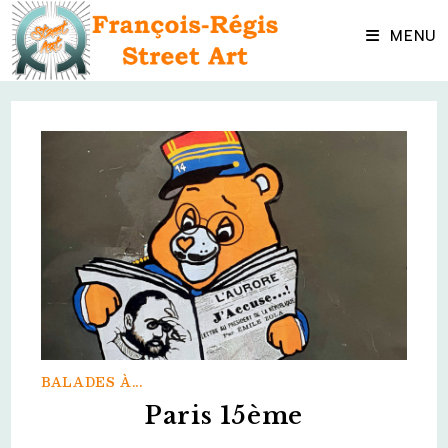
Skip
to
MENU
content
BALADES À...
Paris 15ème