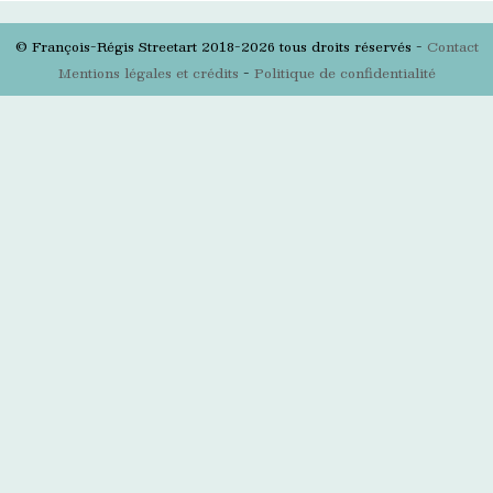
© François-Régis Streetart 2018-2026 tous droits réservés -
Contact
Mentions légales et crédits
-
Politique de confidentialité