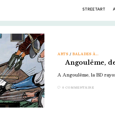
STREETART
ARTS
/
BALADES À...
Angoulême, de
A Angoulême, la BD rayon
0 COMMENTAIRE