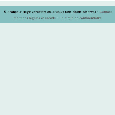
© François-Régis Streetart 2018-2026 tous droits réservés -
Contact
Mentions légales et crédits
-
Politique de confidentialité