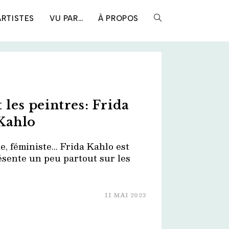
ARTISTES
VU PAR…
À PROPOS
TOGGLE
WEBSITE
SEARCH
t les peintres: Frida
Kahlo
e, féministe... Frida Kahlo est
sente un peu partout sur les
11 MAI 2023