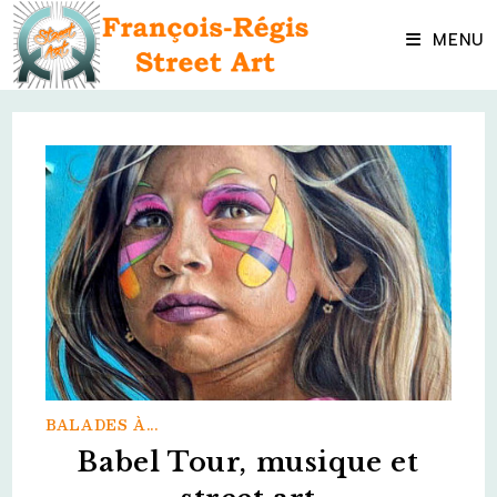
Skip
to
MENU
content
BALADES À...
Babel Tour, musique et