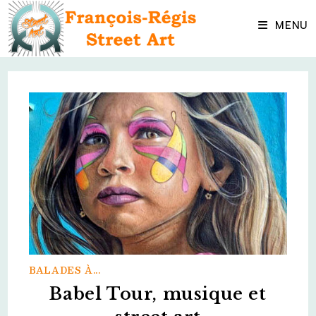
Skip
to
MENU
content
BALADES À...
Babel Tour, musique et