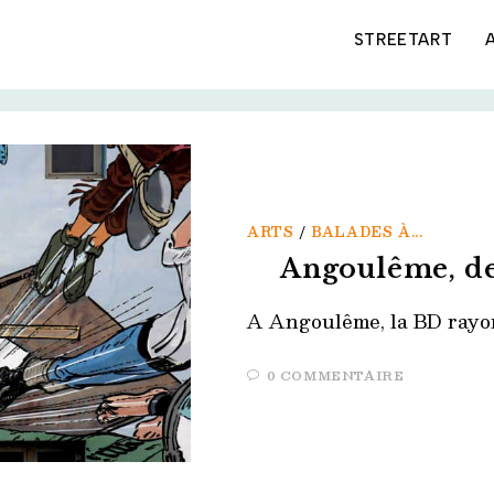
STREETART
ARTS
/
BALADES À...
Angoulême, de
A Angoulême, la BD rayon
0 COMMENTAIRE