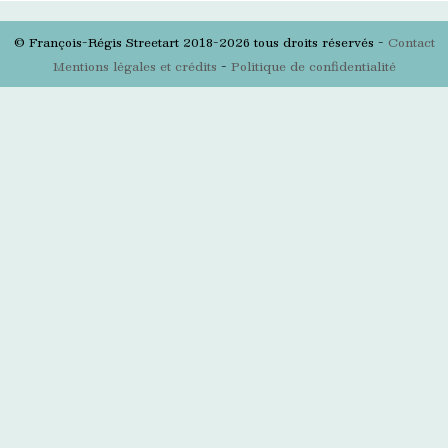
© François-Régis Streetart 2018-2026 tous droits réservés -
Contact
Mentions légales et crédits
-
Politique de confidentialité