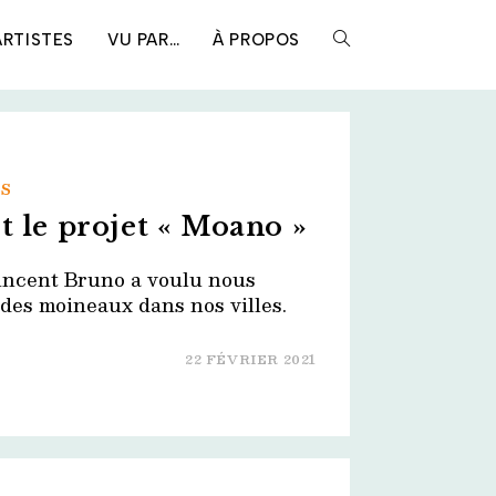
ARTISTES
VU PAR…
À PROPOS
TOGGLE
WEBSITE
ES
SEARCH
t le projet « Moano »
Vincent Bruno a voulu nous
n des moineaux dans nos villes.
22 FÉVRIER 2021