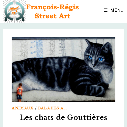
Skip
to
MENU
content
ANIMAUX
/
BALADES À...
Les chats de Gouttières