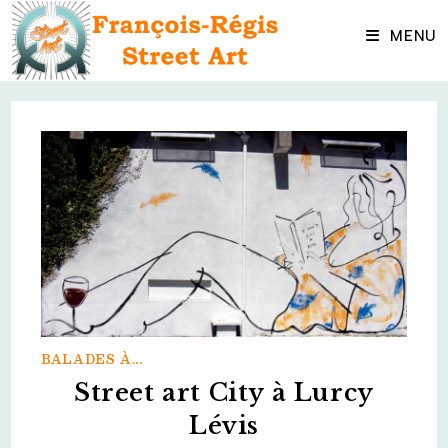
Skip
to
MENU
content
BALADES À...
Street art City à Lurcy
Lévis