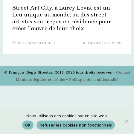
Street Art City, à Lurcy Levis, est un
lieu unique au monde, où des street
artistes sont reçus en résidence pour
créer l’œuvre de leur choix.
0 COMMENTAIRE
6 DÉCEMBRE 2020
© François-Régis Streetart 2018-2026 tous droits réservés -
Contact
Mentions légales et crédits
-
Politique de confidentialité
Nous utilisons des cookies sur ce site web.
OK
Refuser les cookies non fonctionnels