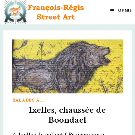
Skip
to
MENU
content
BALADES À...
Ixelles, chaussée de
Boondael
A Ixelles, le collectif Propaganza a