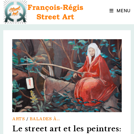
Skip
to
MENU
content
ARTS
/
BALADES À...
Le street art et les peintres: