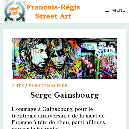
Skip
to
MENU
content
ARTS
/
PERSONNALITÉS
Serge Gainsbourg
Hommage à Gainsbourg, pour le
trentième anniversaire de la mort de
l'homme à tête de chou, parti ailleurs
danser la javanaise.