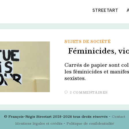
STREETART
SUJETS DE SOCIÉTÉ
Féminicides, vio
Carrés de papier sont col
les féminicides et manife
sexistes.
2 COMMENTAIRES
© François-Régis Streetart 2018-2026 tous droits réservés -
Contact
Mentions légales et crédits
-
Politique de confidentialité