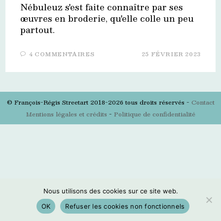
Nébuleuz s'est faite connaître par ses
œuvres en broderie, qu'elle colle un peu
partout.
4 COMMENTAIRES
25 FÉVRIER 2023
© François-Régis Streetart 2018-2026 tous droits réservés -
Contact
Mentions légales et crédits
-
Politique de confidentialité
Nous utilisons des cookies sur ce site web.
OK
Refuser les cookies non fonctionnels