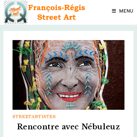
Skip
to
MENU
content
STREETARTISTES
Rencontre avec Nébuleuz