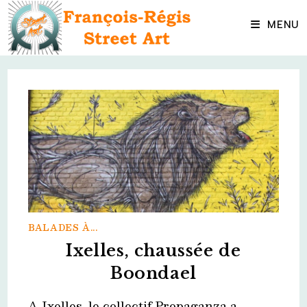
Skip
to
MENU
content
BALADES À...
Ixelles, chaussée de
Boondael
A Ixelles, le collectif Propaganza a