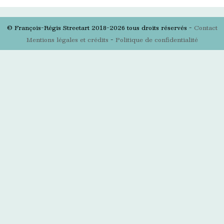
© François-Régis Streetart 2018-2026 tous droits réservés -
Contact
Mentions légales et crédits
-
Politique de confidentialité