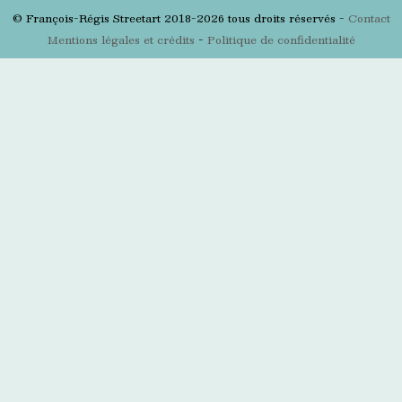
© François-Régis Streetart 2018-2026 tous droits réservés -
Contact
Mentions légales et crédits
-
Politique de confidentialité