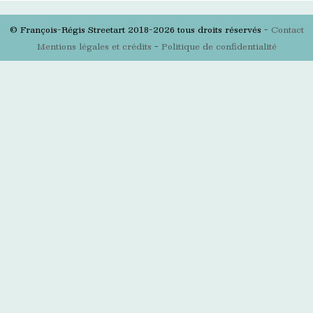
© François-Régis Streetart 2018-2026 tous droits réservés -
Contact
Mentions légales et crédits
-
Politique de confidentialité