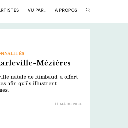
ARTISTES
VU PAR…
À PROPOS
TOGGLE
WEBSITE
SEARCH
ONNALITÉS
arleville-Mézières
ille natale de Rimbaud, a offert
s afin qu'ils illustrent
mes.
11 MARS 2024