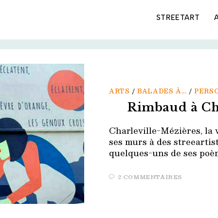
STREETART
ARTS
/
BALADES À...
/
PERS
Rimbaud à Ch
Charleville-Mézières, la v
ses murs à des streeartiste
quelques-uns de ses poè
2 COMMENTAIRES