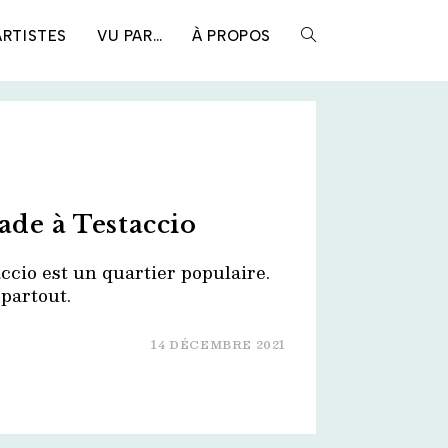
ARTISTES
VU PAR…
À PROPOS
TOGGLE
WEBSITE
SEARCH
ade à Testaccio
ccio est un quartier populaire.
 partout.
14 DÉCEMBRE 2021