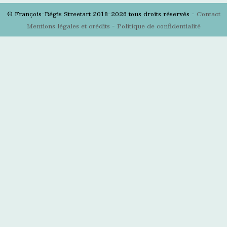
© François-Régis Streetart 2018-2026 tous droits réservés -
Contact
Mentions légales et crédits
-
Politique de confidentialité