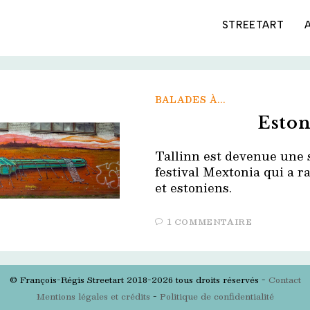
STREETART
BALADES À...
Eston
Tallinn est devenue une 
festival Mextonia qui a r
et estoniens.
1 COMMENTAIRE
© François-Régis Streetart 2018-2026 tous droits réservés -
Contact
Mentions légales et crédits
-
Politique de confidentialité