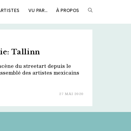
ARTISTES
VU PAR…
À PROPOS
TOGGLE
WEBSITE
ie: Tallinn
SEARCH
scène du streetart depuis le
assemblé des artistes mexicains
27 MAI 2020