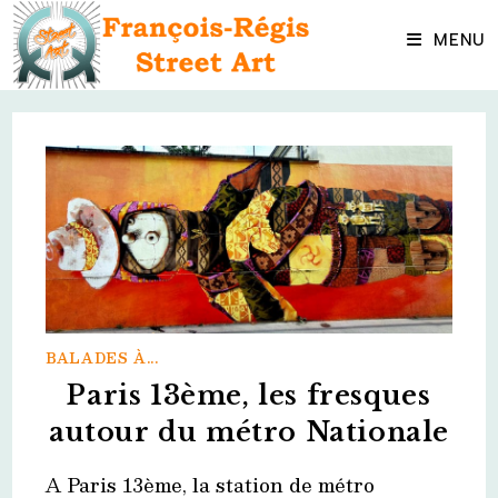
Skip
to
MENU
content
BALADES À...
Paris 13ème, les fresques
autour du métro Nationale
A Paris 13ème, la station de métro