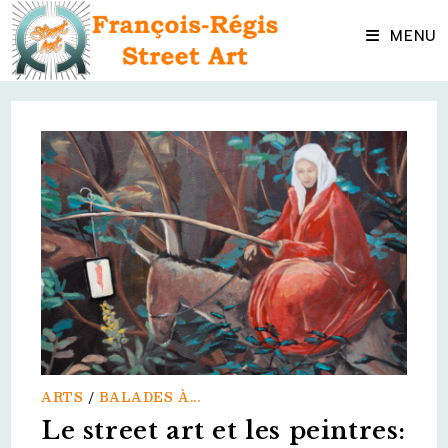
Skip
to
MENU
content
ARTS
/
BALADES À...
Le street art et les peintres: