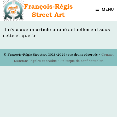
Skip
to
MENU
content
Il n’y a aucun article publié actuellement sous
cette étiquette.
© François-Régis Streetart 2018-2026 tous droits réservés -
Contact
Mentions légales et crédits
-
Politique de confidentialité