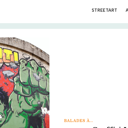
STREETART
BALADES À...