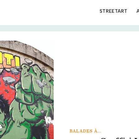
STREETART
BALADES À...