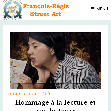
Skip
to
MENU
content
SUJETS DE SOCIÉTÉ
Hommage à la lecture et
aux lecteurs