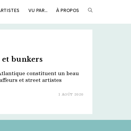
ARTISTES
VU PAR…
À PROPOS
TOGGLE
WEBSITE
SEARCH
 et bunkers
Atlantique constituent un beau
affeurs et street artistes
1 AOÛT 2020