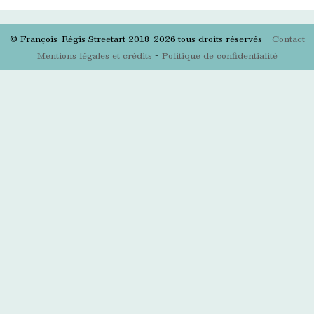
© François-Régis Streetart 2018-2026 tous droits réservés -
Contact
Mentions légales et crédits
-
Politique de confidentialité