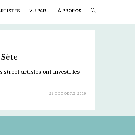
ARTISTES
VU PAR…
À PROPOS
TOGGLE
WEBSITE
SEARCH
Sète
 street artistes ont investi les
21 OCTOBRE 2019