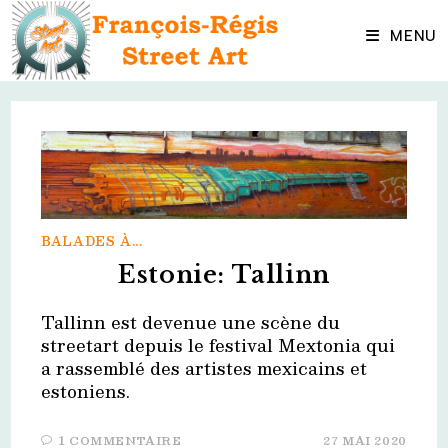
Skip
to
MENU
content
BALADES À...
Estonie: Tallinn
Tallinn est devenue une scène du
streetart depuis le festival Mextonia qui
a rassemblé des artistes mexicains et
estoniens.
1 COMMENTAIRE
27 MAI 2020